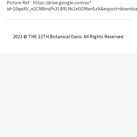
Picture Ref. : https://drive.google.com/uc?
id=10qwXV_xGCM8mjPs3LB9LNs1eGOMan5zA&export=downlo
2021 © THE 12TH Botanical Oasis. All Rights Reserved.