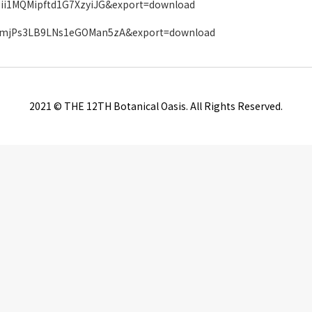
TDgii1MQMipftd1G7XzyiJG&export=download
xGCM8mjPs3LB9LNs1eGOMan5zA&export=download
2021 © THE 12TH Botanical Oasis. All Rights Reserved.