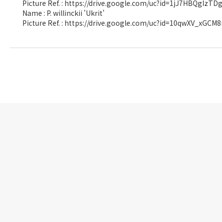
Picture Ref. : https://drive.google.com/uc?id=1jJ7HBQgIz
Name : P. willinckii 'Ukrit'
Picture Ref. : https://drive.google.com/uc?id=10qwXV_