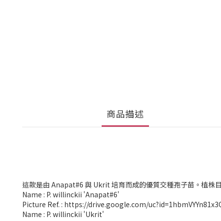
商品描述
這款是由 Anapat#6 與 Ukrit 培育而成的優質交種
Name : P. willinckii 'Anapat#6'
Picture Ref. : https://drive.google.com/uc?id=1hbmVYYn
Name : P. willinckii 'Ukrit'