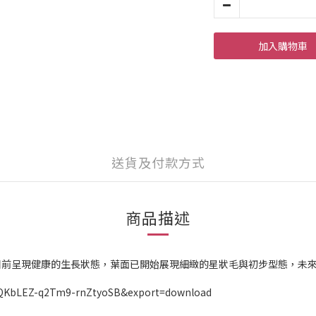
加入購物車
送貨及付款方式
商品描述
孢子苗。植株目前呈現健康的生長狀態，葉面已開始展現細緻的星狀毛與初步型態
81x3QKbLEZ-q2Tm9-rnZtyoSB&export=download