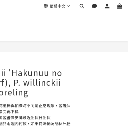
繁體中文
立即購買
ckii 'Hakunuu no
), P. willinckii
oreling
時植株與拍攝時不同屬正常現象，會確保
接受再下標
後會盡快安排最近出貨日出貨
請於兩週內付款，如果特殊情況請私訊粉