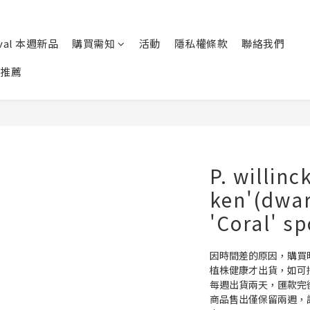
ival 本週新品
購買需知
活動
隱私權條款
聯絡我們
推薦
P. willin
ken'(dwarf
'Coral' sp
因時間差的原因，購買
植株健康才出貨，如可
每週出貨兩天，匯款完
商品售出僅保留兩週，