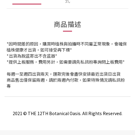
式
商品描述
*因時間差的原因，購買時植株與拍攝時不同屬正常現象，會確保
植株健康才出貨，如可接受再下標*
*出貨為脫盆寄出不含盆器*
*提供上板服務，費用另計，如需要請先私訊粉專詢問上板費用*
每週一至週四出貨兩天，匯款完後會盡快安排最近出貨日出貨
商品售出僅保留兩週，請於兩週內付款，如果特殊情況請私訊粉
專
2021 © THE 12TH Botanical Oasis. All Rights Reserved.