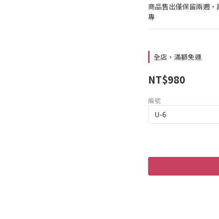
商品售出僅保留兩週，
專
全店，滿額免運
NT$980
編號