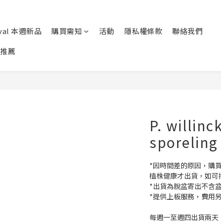
ival 本週新品
購買需知
活動
隱私權條款
聯絡我們
推薦
P. willinc
sporeling
*因時間差的原因，購
植株健康才出貨，如可
*出貨為脫盆寄出不含盆
*提供上板服務，費用
每週一至週四出貨兩天