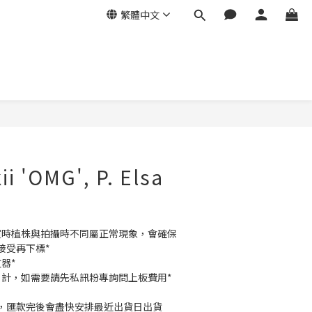
繁體中文
kii 'OMG', P. Elsa
買時植株與拍攝時不同屬正常現象，會確保
接受再下標*
器*
另計，如需要請先私訊粉專詢問上板費用*
，匯款完後會盡快安排最近出貨日出貨