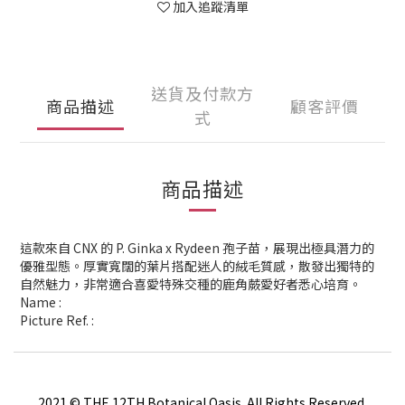
加入追蹤清單
送貨及付款方
商品描述
顧客評價
式
商品描述
這款來自 CNX 的 P. Ginka x Rydeen 孢子苗，展現出極具潛力的
優雅型態。厚實寬闊的葉片搭配迷人的絨毛質感，散發出獨特的
自然魅力，非常適合喜愛特殊交種的鹿角蕨愛好者悉心培育。
Name :
Picture Ref. :
2021 © THE 12TH Botanical Oasis. All Rights Reserved.