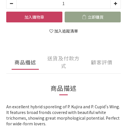
加入購物車
立即購買
加入追蹤清單
送貨及付款方
商品描述
顧客評價
式
商品描述
An excellent hybrid sporeling of P. Kujira and P. Cupid's Wing.
It features broad fronds covered with beautiful white
trichomes, showing great morphological potential. Perfect
for wide-form lovers.