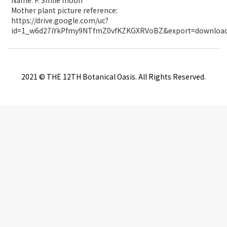
Name: P. Smile moon
Mother plant picture reference:
https://drive.google.com/uc?
id=1_w6d27iYkPfmy9NTfmZ0vfKZKGXRVoBZ&export=downloa
2021 © THE 12TH Botanical Oasis. All Rights Reserved.