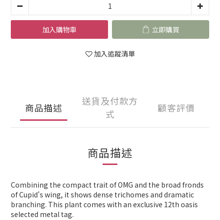
加入購物車
立即購買
加入追蹤清單
送貨及付款方
商品描述
顧客評價
式
商品描述
Combining the compact trait of OMG and the broad fronds
of Cupid's wing, it shows dense trichomes and dramatic
branching. This plant comes with an exclusive 12th oasis
selected metal tag.